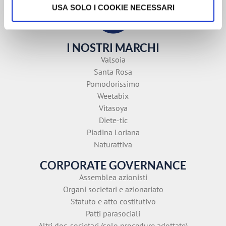
USA SOLO I COOKIE NECESSARI
I NOSTRI MARCHI
Valsoia
Santa Rosa
Pomodorissimo
Weetabix
Vitasoya
Diete-tic
Piadina Loriana
Naturattiva
CORPORATE GOVERNANCE
Assemblea azionisti
Organi societari e azionariato
Statuto e atto costitutivo
Patti parasociali
Altri doc. societari (solo procedure adottate)