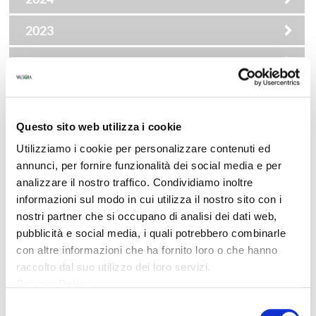
2023
2022
2021
2020
Questo sito web utilizza i cookie
Utilizziamo i cookie per personalizzare contenuti ed
2019
annunci, per fornire funzionalità dei social media e per
analizzare il nostro traffico. Condividiamo inoltre
DATA
TITOLO
DOWNLOAD
informazioni sul modo in cui utilizza il nostro sito con i
nostri partner che si occupano di analisi dei dati web,
Maggio 29, 2026
pubblicità e social media, i quali potrebbero combinarle
con altre informazioni che ha fornito loro o che hanno
VALSOIA PRESENTA DUE NUOVE REFERENZE
raccolto dal suo utilizzo dei loro servizi.
DI GELATO VEGETALE PER L’ESTATE 2026
Privacy Policy
Selezione
Maggio 7, 2026