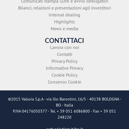
Comunicati stampa SDIR e avvisi obbligatori
Bilanci, relazioni e presentazioni agli investitori
Internal dealing
Highlights
News e media
CONTATTACI
Lavora con noi
Contatti
Privacy Policy
Informative Privacy
Cookie Policy
Consenso Cookie
©2015 Valsoia S.p.A - via Ilio Barontini, 16/5 - 40138 BOLOGNA -
BO - Italia
P.IVA 04176050377 - Tel. + 39 051 6086800 - Fax + 39 051
248220