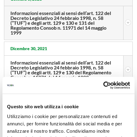
Informazioni essenziali ai sensi dell’art. 122 del
Decreto Legislativo 24 febbraio 1998, n. 58
(“TUF”) e degli artt. 129 e 130 e 131 del
Regolamento Consob n. 11971 del 14 maggio
1999
Dicembre 30, 2021
Informazioni essenziali ai sensi dell’art. 122 del
Decreto Legislativo 24 febbraio 1998, n. 58
(“TUF”) e degli artt. 129 e 130 del Regolamento
Consob n. 11971 del 14 maggio 1999
Dicembre 29, 2020
Questo sito web utilizza i cookie
Informazioni essenziali ai sensi dell’art. 122 del
Decreto Legislativo 24 febbraio 1998, n. 58
Utilizziamo i cookie per personalizzare contenuti ed
(“TUF”) e degli artt. 129 e 130 del Regolamento
Consob n. 11971 del 14 maggio 1999
annunci, per fornire funzionalità dei social media e per
analizzare il nostro traffico. Condividiamo inoltre