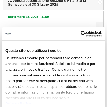
Avvenuta pubblicazione Relazione Finanziaria
Semestrale al 30 Giugno 2025
Settembre 15, 2025 -
11:05
INFORMATIVA PERIODICA SULL’ACQUISTO DI
AZIONI PROPRIE 8 SETTEMBRE 2025 – 12
SETTEMBRE 2025
Settembre 8, 2025 -
14:40
Questo sito web utilizza i cookie
Utilizziamo i cookie per personalizzare contenuti ed
INFORMATIVA PERIODICA SULL’ACQUISTO DI
AZIONI PROPRIE 1° SETTEMBRE 2025 – 05
annunci, per fornire funzionalità dei social media e per
SETTEMBRE 2025
analizzare il nostro traffico. Condividiamo inoltre
informazioni sul modo in cui utilizza il nostro sito con i
Settembre 8, 2025 -
12:39
nostri partner che si occupano di analisi dei dati web,
pubblicità e social media, i quali potrebbero combinarle
Delibere del Consiglio di Amministrazione del 08
con altre informazioni che ha fornito loro o che hanno
Settembre 2025
raccolto dal suo utilizzo dei loro servizi.
Privacy Policy
Settembre 1, 2025 -
11:02