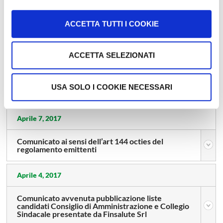
Aprile 29, 2017
ACCETTA TUTTI I COOKIE
Comunicato stampa delibere Consiglio di
Amministrazione del 28 aprile 2017
ACCETTA SELEZIONATI
Aprile 28, 2017
Comunicato stampa delibere Assemblea
USA SOLO I COOKIE NECESSARI
ordinaria del 28 aprile 2017
Aprile 7, 2017
Comunicato ai sensi dell’art 144 octies del
regolamento emittenti
Aprile 4, 2017
Comunicato avvenuta pubblicazione liste
candidati Consiglio di Amministrazione e Collegio
Sindacale presentate da Finsalute Srl