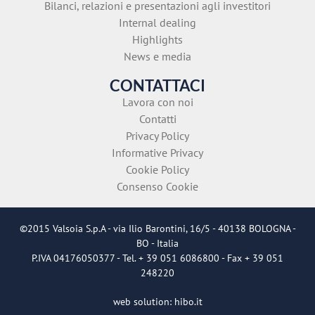
Bilanci, relazioni e presentazioni agli investitori
Internal dealing
Highlights
News e media
CONTATTACI
Lavora con noi
Contatti
Privacy Policy
Informative Privacy
Cookie Policy
Consenso Cookie
©2015 Valsoia S.p.A - via Ilio Barontini, 16/5 - 40138 BOLOGNA -
BO - Italia
P.IVA 04176050377 - Tel. + 39 051 6086800 - Fax + 39 051
248220
web solution:
hibo.it