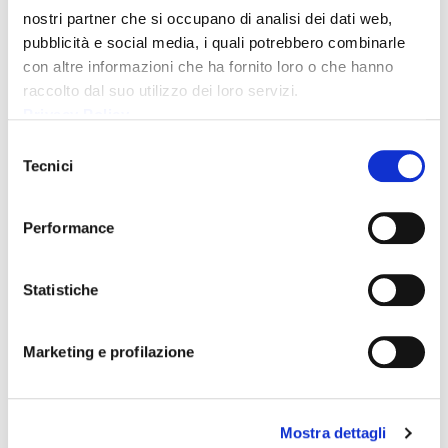
nostri partner che si occupano di analisi dei dati web,
Comunicato avvenuta pubblicazione verbale
pubblicità e social media, i quali potrebbero combinarle
assemblea ordinaria del 28 aprile 2017
con altre informazioni che ha fornito loro o che hanno
raccolto dal suo utilizzo dei loro servizi.
Maggio 10, 2017
Privacy Policy
Comunicato avvenuta pubblicazione Resoconto
Selezione
Intermedio di Gestione al 31 marzo 2017
Tecnici
del
consenso
Maggio 9, 2017
Performance
Rettifica prospetti contabili rif. Comunicato
stampa delibere Consiglio di Amministrazione del
Statistiche
8 maggio 2017
Maggio 8, 2017
Marketing e profilazione
Comunicato stampa delibere Consiglio di
Amministrazione del 8 maggio 2017
Mostra dettagli