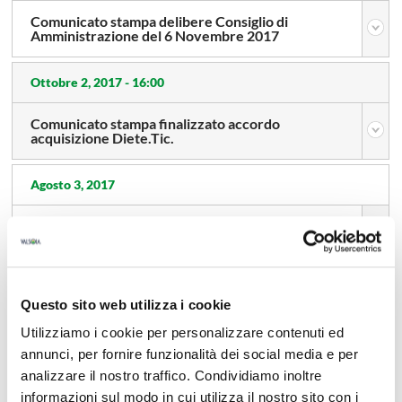
Comunicato stampa delibere Consiglio di
Amministrazione del 6 Novembre 2017
Ottobre 2, 2017 -
16:00
Comunicato stampa finalizzato accordo
acquisizione Diete.Tic.
Agosto 3, 2017
Comunicato avvenuta pubblicazione Relazione
finanziaria semestrale al 30 Giugno 2017
Agosto 2, 2017 -
12:42
Questo sito web utilizza i cookie
Comunicato stampa delibere Consiglio di
Utilizziamo i cookie per personalizzare contenuti ed
Amministrazione del 2 Agosto 2017
annunci, per fornire funzionalità dei social media e per
analizzare il nostro traffico. Condividiamo inoltre
Maggio 16, 2017
informazioni sul modo in cui utilizza il nostro sito con i