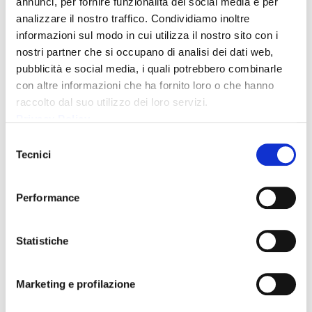
annunci, per fornire funzionalità dei social media e per
analizzare il nostro traffico. Condividiamo inoltre
Agosto 4, 2015
informazioni sul modo in cui utilizza il nostro sito con i
nostri partner che si occupano di analisi dei dati web,
Comunica stampa avvenuta pubblicazione
relazione finanziaria semestrale al 30 Giugno
pubblicità e social media, i quali potrebbero combinarle
2015
con altre informazioni che ha fornito loro o che hanno
raccolto dal suo utilizzo dei loro servizi.
Agosto 4, 2015
Privacy Policy
Selezione
Avviso deposito Relazione Finanziaria
Tecnici
Semestrale al 30 Giugno 2015 (Italia Oggi 4
del
Agosto 2015)
consenso
Performance
Maggio 12, 2015
Avviso deposito resoconto intermedio di
Statistiche
gestione al 31 Marzo 2015 (Italia Oggi 12 Maggio
2015)
Marketing e profilazione
Maggio 11, 2015