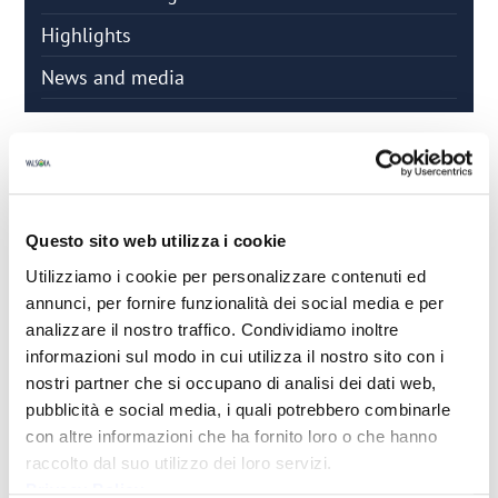
Highlights
News and media
FINANCIAL CALENDAR
Questo sito web utilizza i cookie
2026
Utilizziamo i cookie per personalizzare contenuti ed
annunci, per fornire funzionalità dei social media e per
2025
analizzare il nostro traffico. Condividiamo inoltre
informazioni sul modo in cui utilizza il nostro sito con i
2024
nostri partner che si occupano di analisi dei dati web,
pubblicità e social media, i quali potrebbero combinarle
2023
con altre informazioni che ha fornito loro o che hanno
raccolto dal suo utilizzo dei loro servizi.
DATA
TITOLO
DOWNLOAD
Privacy Policy