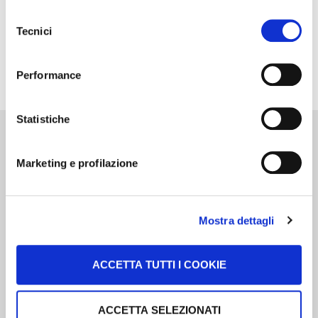
Selezione
November 10, 2025
Tecnici
del
consenso
Financial Calendar 2026
Performance
Statistiche
Marketing e profilazione
BRANDS
Valsoia
Mostra dettagli
Santa Rosa
Pomodorissimo
Weetabix
ACCETTA TUTTI I COOKIE
Vitasoya
Diete-tic
Piadina Loriana
ACCETTA SELEZIONATI