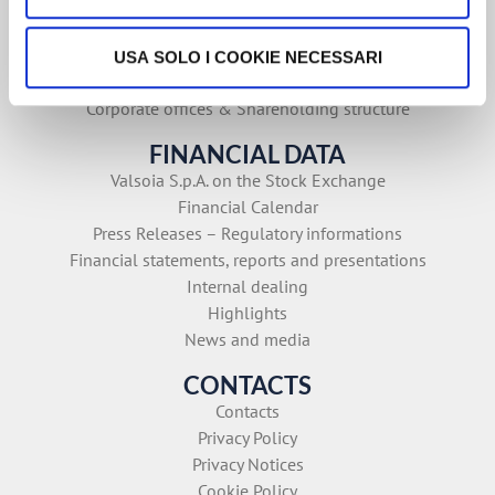
Naturattiva
CORPORATE GOVERNANCE
USA SOLO I COOKIE NECESSARI
Shareholder’s meeting
Corporate offices & Shareholding structure
FINANCIAL DATA
Valsoia S.p.A. on the Stock Exchange
Financial Calendar
Press Releases – Regulatory informations
Financial statements, reports and presentations
Internal dealing
Highlights
News and media
CONTACTS
Contacts
Privacy Policy
Privacy Notices
Cookie Policy